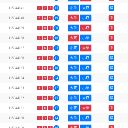
115044141
8
2
5
15
小单
大双
错
115044140
6
4
9
19
大单
小双
中
115044139
3
0
5
08
大单
小双
中
115044138
7
4
5
16
大双
小单
中
115044137
9
6
8
23
小双
大单
中
115044136
4
7
0
11
大单
小双
错
115044135
6
8
4
18
大单
小双
错
115044134
7
9
8
24
大单
小双
错
115044133
1
7
9
17
大双
小单
错
115044132
9
4
2
15
小单
大双
错
115044131
9
6
2
17
小双
大单
中
115044130
2
3
9
14
大单
小双
错