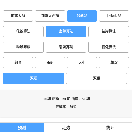
加拿大28
加拿大西28
台湾28
比特币28
化蛇算法
血尊算法
彼岸算法
劫难算法
瑞兽算法
孤傲算法
组合
杀组
大小
单双
双项
双组
100期 正确：50 期 错误：50 期
正确率：50%
预测
走势
统计