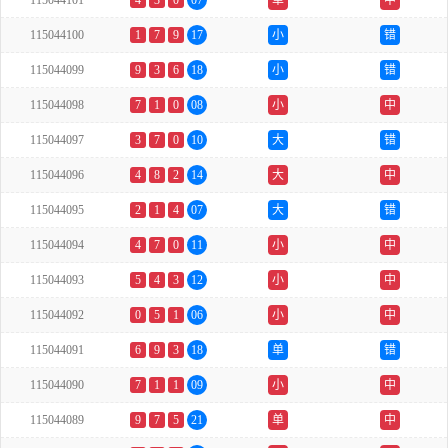
115044101
4
3
0
07
单
中
115044100
1
7
9
17
小
错
115044099
9
3
6
18
小
错
115044098
7
1
0
08
小
中
115044097
3
7
0
10
大
错
115044096
4
8
2
14
大
中
115044095
2
1
4
07
大
错
115044094
4
7
0
11
小
中
115044093
5
4
3
12
小
中
115044092
0
5
1
06
小
中
115044091
6
9
3
18
单
错
115044090
7
1
1
09
小
中
115044089
9
7
5
21
单
中