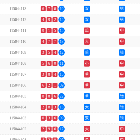
115044113
6
7
6
19
双
错
115044112
4
9
2
15
双
错
115044111
9
1
5
15
单
中
115044110
4
7
7
18
大
中
115044109
3
5
4
12
单
错
115044108
5
6
0
11
小
中
115044107
3
8
4
15
单
中
115044106
6
2
1
09
单
中
115044105
8
8
6
22
单
错
115044104
2
8
3
13
大
错
115044103
0
3
6
09
双
错
115044102
2
9
6
17
大
中