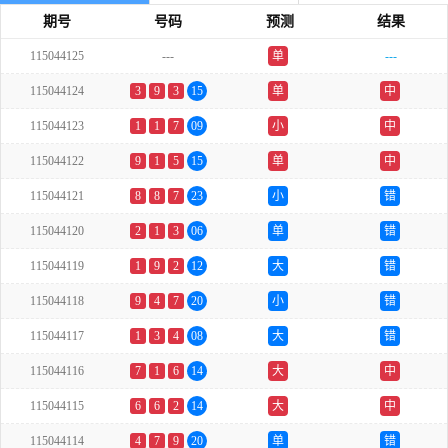
期号
号码
预测
结果
115044125
---
单
---
115044124
3
9
3
15
单
中
115044123
1
1
7
09
小
中
115044122
9
1
5
15
单
中
115044121
8
8
7
23
小
错
115044120
2
1
3
06
单
错
115044119
1
9
2
12
大
错
115044118
9
4
7
20
小
错
115044117
1
3
4
08
大
错
115044116
7
1
6
14
大
中
115044115
6
6
2
14
大
中
115044114
4
7
9
20
单
错