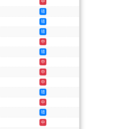
中
错
错
错
中
错
中
中
中
错
中
错
中