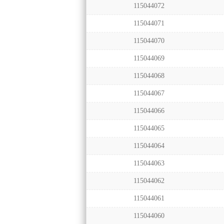
115044072
115044071
115044070
115044069
115044068
115044067
115044066
115044065
115044064
115044063
115044062
115044061
115044060