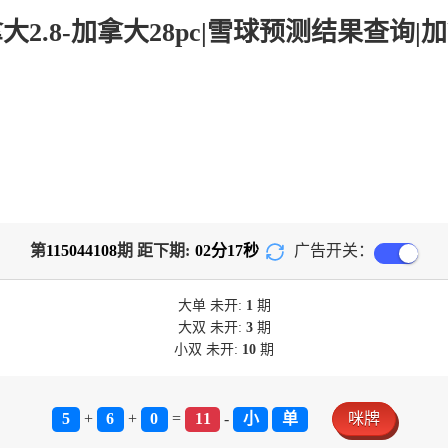
第
115044108
期 距下期:
02
分
17
秒
广告开关：
大单
未开:
1
期
大双
未开:
3
期
小双
未开:
10
期
5
+
6
+
0
=
11
-
小
单
咪牌