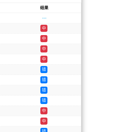
结果
---
中
中
中
中
错
错
错
错
中
中
错