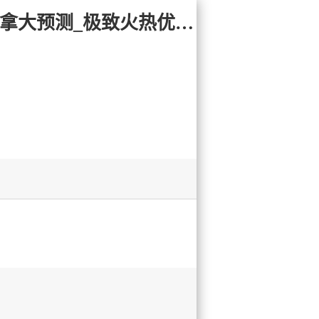
易记网址:28yc.com-加拿大2.8-加拿大28pc|雪球预测结果查询|加拿大预测_极致火热优质的免费预测