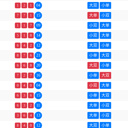
04
大双
小单
1
2
1
15
大单
小双
7
7
1
09
小双
大单
1
1
7
14
小双
大单
5
1
8
12
大双
小单
6
4
2
21
小单
大双
8
7
6
20
大双
小单
6
6
8
16
小单
大双
7
2
7
04
小双
大单
0
4
0
15
小单
大双
6
3
6
11
大单
小双
6
3
2
13
大单
小双
3
6
4
12
大双
小单
8
4
0