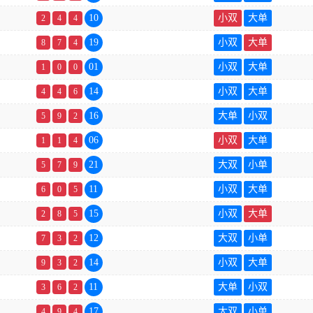
10
小双
大单
2
4
4
19
小双
大单
8
7
4
01
小双
大单
1
0
0
14
小双
大单
4
4
6
16
大单
小双
5
9
2
06
小双
大单
1
1
4
21
大双
小单
5
7
9
11
小双
大单
6
0
5
15
小双
大单
2
8
5
12
大双
小单
7
3
2
14
小双
大单
9
3
2
11
大单
小双
3
6
2
17
大双
小单
4
9
4