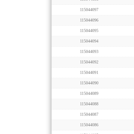
115044097
115044096
115044095
115044094
115044093
115044092
115044091
115044090
115044089
115044088
115044087
115044086