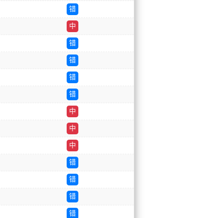
错
中
错
错
错
错
中
中
中
错
错
错
错