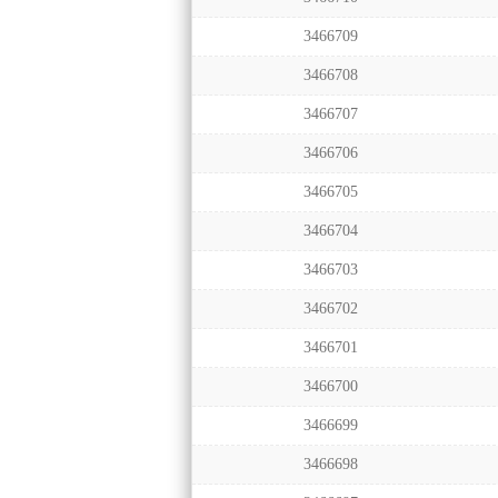
3466709
3466708
3466707
3466706
3466705
3466704
3466703
3466702
3466701
3466700
3466699
3466698