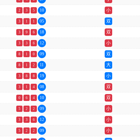
10
小
2
3
5
05
双
3
1
1
18
双
3
9
6
12
小
3
3
6
09
双
8
1
0
11
大
8
1
2
19
小
3
8
8
08
双
3
1
4
10
双
0
6
4
09
小
5
2
2
12
小
3
3
6
09
小
5
2
2