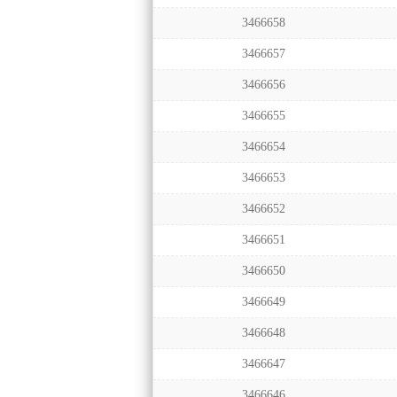
3466658
3466657
3466656
3466655
3466654
3466653
3466652
3466651
3466650
3466649
3466648
3466647
3466646