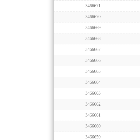
3466671
3466670
3466669
3466668
3466667
3466666
3466665
3466664
3466663
3466662
3466661
3466660
3466659