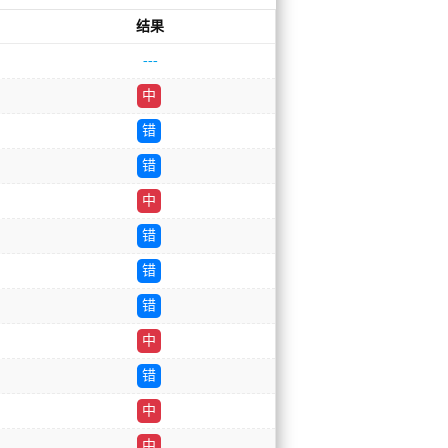
结果
---
中
错
错
中
错
错
错
中
错
中
中