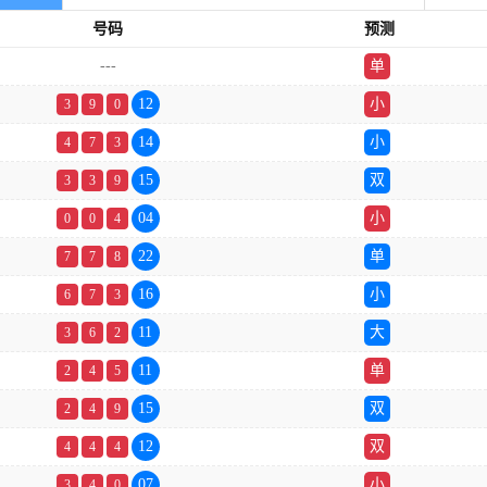
号码
预测
---
单
12
小
3
9
0
14
小
4
7
3
15
双
3
3
9
04
小
0
0
4
22
单
7
7
8
16
小
6
7
3
11
大
3
6
2
11
单
2
4
5
15
双
2
4
9
12
双
4
4
4
07
小
3
4
0