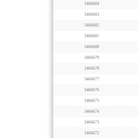
3466684
3466683
3466682
3466681
3466680
3466679
3466678
3466677
3466676
3466675
3466674
3466673
3466672