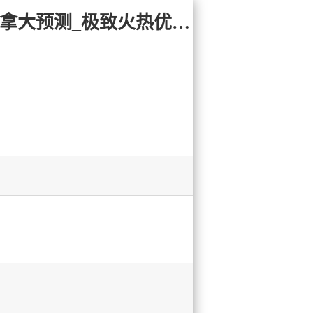
易记网址:28yc.com-加拿大2.8-加拿大28pc|雪球预测结果查询|加拿大预测_极致火热优质的免费预测