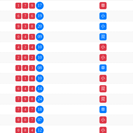
17
单
1
7
9
19
小
6
7
6
20
小
9
3
8
09
双
0
4
5
10
小
4
2
4
10
小
2
6
2
08
单
1
4
3
10
小
3
1
6
14
双
6
4
4
24
双
7
9
8
18
单
7
4
7
07
小
0
0
7
12
小
0
8
4