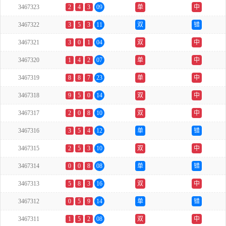
3467323
2
4
3
09
单
中
3467322
3
5
3
11
双
错
3467321
3
0
1
04
双
中
3467320
1
4
2
07
单
中
3467319
8
8
7
23
单
中
3467318
9
5
0
14
双
中
3467317
2
0
8
10
双
中
3467316
3
5
4
12
单
错
3467315
2
5
3
10
双
中
3467314
0
0
8
08
单
错
3467313
5
8
3
16
双
中
3467312
0
5
9
14
单
错
3467311
1
5
2
08
双
中