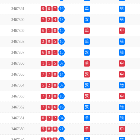
3467361
9
0
7
16
单
错
3467360
7
2
4
13
双
错
3467359
6
1
8
15
单
中
3467358
2
9
5
16
单
错
3467357
6
8
1
15
双
错
3467356
1
1
5
07
单
中
3467355
7
7
0
14
双
中
3467354
5
2
0
07
双
错
3467353
7
3
0
10
双
中
3467352
7
6
6
19
双
错
3467351
0
2
2
04
单
错
3467350
5
8
8
21
单
中