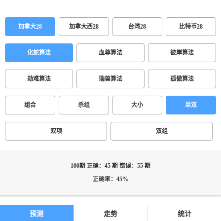
加拿大28
加拿大西28
台湾28
比特币28
化蛇算法
血尊算法
彼岸算法
劫难算法
瑞兽算法
孤傲算法
组合
杀组
大小
单双
双项
双组
100期 正确：45 期 错误：55 期
正确率：45%
预测
走势
统计