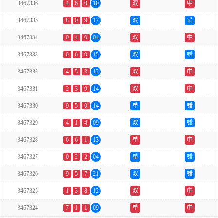
3467336
4
6
0
10
双
中
3467335
8
0
9
17
双
错
3467334
0
4
0
04
双
中
3467333
0
6
9
15
双
错
3467332
4
5
3
12
双
中
3467331
2
3
9
14
双
中
3467330
9
5
0
14
单
错
3467329
4
1
4
09
双
错
3467328
6
6
1
13
单
中
3467327
0
2
2
04
单
错
3467326
9
5
7
21
双
错
3467325
1
3
8
12
双
中
3467324
7
1
1
09
单
中