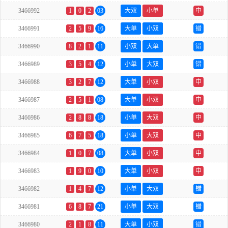
3466992
1
0
2
03
大双
小单
中
3466991
2
5
9
16
大单
小双
错
3466990
8
2
1
11
小双
大单
错
3466989
3
5
4
12
小单
大双
错
3466988
3
2
7
12
大单
小双
中
3466987
2
5
1
08
大单
小双
中
3466986
2
8
8
18
小单
大双
中
3466985
6
7
5
18
小单
大双
中
3466984
1
0
7
08
大单
小双
中
3466983
1
9
0
10
大单
小双
中
3466982
1
4
7
12
小单
大双
错
3466981
6
8
7
21
小单
大双
错
3466980
2
1
8
11
大单
小双
错