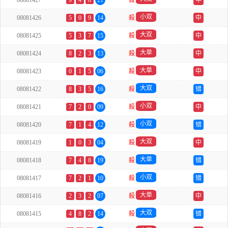
08081427
9
4
8
21
殺
中
小双
08081426
5
0
9
14
殺
中
大双
08081425
5
3
7
15
殺
中
大单
08081424
8
2
3
13
殺
中
大单
08081423
0
1
5
06
殺
中
大双
08081422
8
3
5
16
殺
错
小双
08081421
7
2
0
09
殺
中
小双
08081420
7
1
4
12
殺
错
大双
08081419
1
0
3
04
殺
中
大单
08081418
7
4
8
19
殺
错
小双
08081417
7
2
1
10
殺
错
大单
08081416
2
3
2
07
殺
中
大双
08081415
4
8
2
14
殺
错