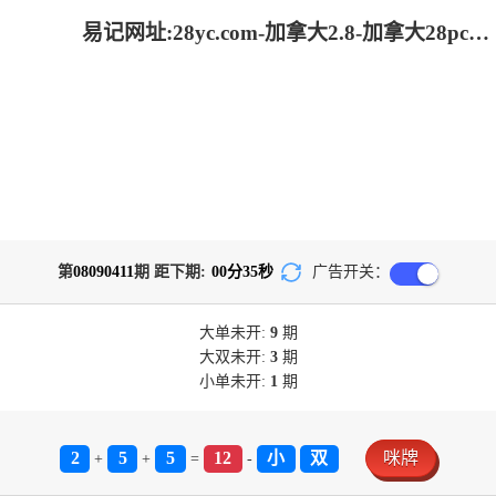
易记网址:28yc.com-加拿大2.8-加拿大28pc|雪球预测结果查询|加拿大预测_极致火热优质的免费预测
第
08090411
期 距下期:
00
分
35
秒
广告开关：
大单
未开:
9
期
大双
未开:
3
期
小单
未开:
1
期
2
5
5
12
小
双
咪牌
+
+
=
-