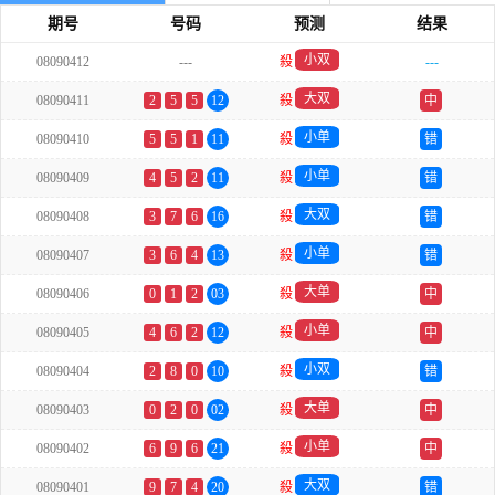
期号
号码
预测
结果
小双
08090412
---
殺
---
大双
08090411
2
5
5
12
殺
中
小单
08090410
5
5
1
11
殺
错
小单
08090409
4
5
2
11
殺
错
大双
08090408
3
7
6
16
殺
错
小单
08090407
3
6
4
13
殺
错
大单
08090406
0
1
2
03
殺
中
小单
08090405
4
6
2
12
殺
中
小双
08090404
2
8
0
10
殺
错
大单
08090403
0
2
0
02
殺
中
小单
08090402
6
9
6
21
殺
中
大双
08090401
9
7
4
20
殺
错