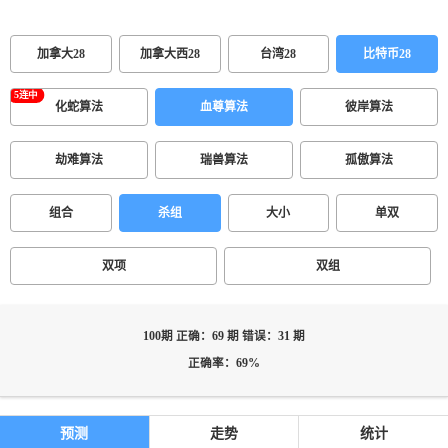
加拿大28
加拿大西28
台湾28
比特币28
化蛇算法
血尊算法
彼岸算法
劫难算法
瑞兽算法
孤傲算法
组合
杀组
大小
单双
双项
双组
100期 正确：69 期 错误：31 期
正确率：69%
预测
走势
统计