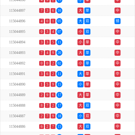
115044898
4
9
2
15
小
单
中
115044897
7
3
6
16
大
单
中
115044896
4
0
1
05
大
双
错
115044895
0
3
4
07
小
双
中
115044894
3
3
5
11
小
单
中
115044893
7
4
9
20
大
单
中
115044892
0
0
2
02
小
单
中
115044891
3
6
2
11
大
单
中
115044890
1
5
9
15
小
单
中
115044889
2
9
6
17
大
单
中
115044888
8
7
2
17
大
双
中
115044887
2
7
9
18
小
双
中
115044886
6
2
7
15
大
双
中