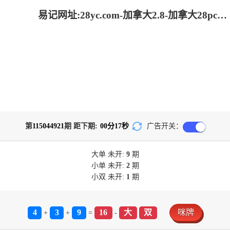
易记网址:28yc.com-加拿大2.8-加拿大28pc|雪球预测结果查询|加拿大预测_极致火热优质的免费预测
第
115044921
期 距下期:
00
分
17
秒
广告开关：
大单
未开:
9
期
小单
未开:
2
期
小双
未开:
1
期
4
3
9
16
大
双
咪牌
+
+
=
-