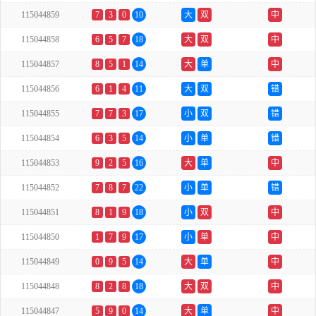
115044859
7
3
0
10
大
双
中
115044858
6
5
7
18
大
双
中
115044857
8
5
1
14
大
单
中
115044856
6
1
4
11
大
双
错
115044855
7
7
3
17
小
双
错
115044854
6
3
5
14
小
单
错
115044853
9
2
5
16
大
单
中
115044852
7
8
7
22
小
单
错
115044851
8
1
9
18
小
双
中
115044850
1
7
9
17
小
单
中
115044849
0
9
5
14
大
单
中
115044848
8
2
8
18
大
双
中
115044847
5
9
0
14
大
单
中