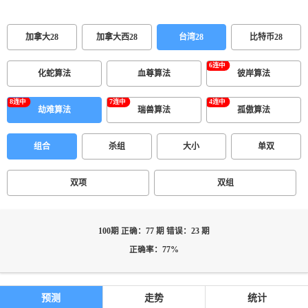
加拿大28
加拿大西28
台湾28
比特币28
化蛇算法
血尊算法
彼岸算法
劫难算法
瑞兽算法
孤傲算法
组合
杀组
大小
单双
双项
双组
100期 正确：77 期 错误：23 期
正确率：77%
预测
走势
统计