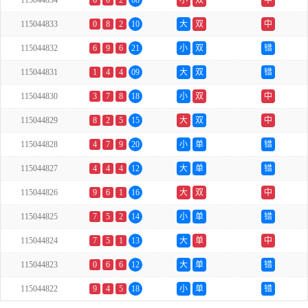
115044834
6
0
2
08
小
双
中
115044833
0
8
2
10
大
双
中
115044832
6
9
6
21
小
双
错
115044831
1
4
4
09
大
双
错
115044830
3
7
8
18
小
双
中
115044829
8
2
5
15
大
双
中
115044828
4
7
9
20
小
单
错
115044827
4
4
4
12
大
单
错
115044826
9
6
1
16
大
双
中
115044825
7
5
2
14
小
单
错
115044824
7
5
1
13
大
单
中
115044823
0
6
6
12
大
单
错
115044822
9
4
5
18
小
单
错