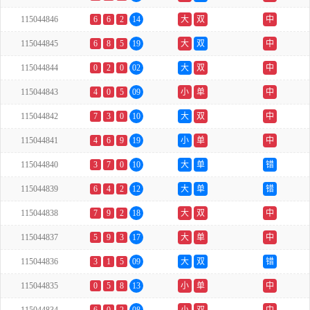
115044846
6
6
2
14
大
双
中
115044845
6
8
5
19
大
双
中
115044844
0
2
0
02
大
双
中
115044843
4
0
5
09
小
单
中
115044842
7
3
0
10
大
双
中
115044841
4
6
9
19
小
单
中
115044840
3
7
0
10
大
单
错
115044839
6
4
2
12
大
单
错
115044838
7
9
2
18
大
双
中
115044837
5
9
3
17
大
单
中
115044836
3
1
5
09
大
双
错
115044835
0
5
8
13
小
单
中