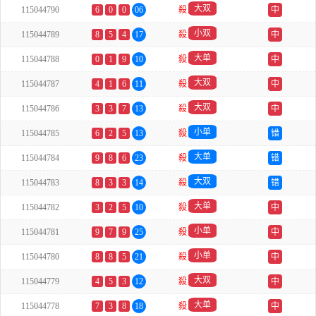
大双
115044790
6
0
0
06
殺
中
小双
115044789
8
5
4
17
殺
中
大单
115044788
0
1
9
10
殺
中
大双
115044787
4
1
6
11
殺
中
大双
115044786
3
3
7
13
殺
中
小单
115044785
6
2
5
13
殺
错
大单
115044784
9
8
6
23
殺
错
大双
115044783
8
3
3
14
殺
错
大单
115044782
3
2
5
10
殺
中
小单
115044781
9
7
9
25
殺
中
小单
115044780
8
8
5
21
殺
中
大双
115044779
4
5
3
12
殺
中
大单
115044778
7
3
8
18
殺
中