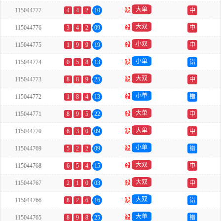
大单
115044777
4
4
2
10
殺
中
大双
115044776
3
4
2
09
殺
中
小双
115044775
1
9
9
19
殺
中
小单
115044774
0
5
8
13
殺
错
大双
115044773
8
8
9
25
殺
中
小单
115044772
1
8
4
13
殺
错
大单
115044771
8
9
5
22
殺
中
大单
115044770
6
3
0
09
殺
中
小单
115044769
5
2
2
09
殺
错
大双
115044768
6
5
4
15
殺
中
大双
115044767
2
1
0
03
殺
中
大双
115044766
8
2
6
16
殺
错
大单
115044765
8
9
8
25
殺
错