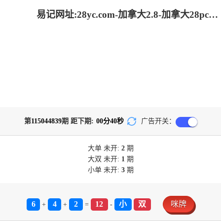
易记网址:28yc.com-加拿大2.8-加拿大28pc|雪球预测结果查询|加拿大预测_极致火热优质的免费预测
第
115044839
期 距下期:
00
分
40
秒
广告开关：
大单
未开:
2
期
大双
未开:
1
期
小单
未开:
3
期
6
4
2
12
小
双
咪牌
+
+
=
-