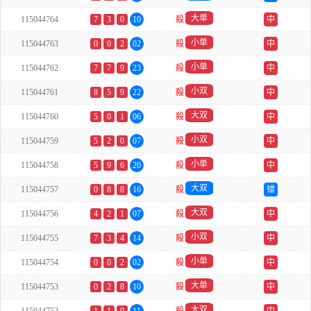
大单
115044764
7
3
0
10
殺
中
小单
115044763
0
0
2
02
殺
中
小单
115044762
7
7
9
23
殺
中
小双
115044761
8
5
9
22
殺
中
大双
115044760
5
0
1
06
殺
中
小双
115044759
5
2
0
07
殺
中
小单
115044758
5
9
6
20
殺
中
大双
115044757
0
8
8
16
殺
错
大双
115044756
4
2
1
07
殺
中
小双
115044755
7
3
4
14
殺
中
小单
115044754
0
0
2
02
殺
中
大单
115044753
0
2
8
10
殺
中
大双