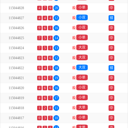
小单
115044828
4
7
9
20
殺
中
小双
115044827
4
4
4
12
殺
错
小双
115044826
9
6
1
16
殺
中
小单
115044825
7
5
2
14
殺
中
大双
115044824
7
5
1
13
殺
中
大双
115044823
0
6
6
12
殺
中
大双
115044822
9
4
5
18
殺
错
小单
115044821
6
6
7
19
殺
中
小双
115044820
4
6
6
16
殺
中
小单
115044819
4
6
7
17
殺
中
大单
115044818
1
2
8
11
殺
中
小单
115044817
0
3
7
10
殺
中
大单