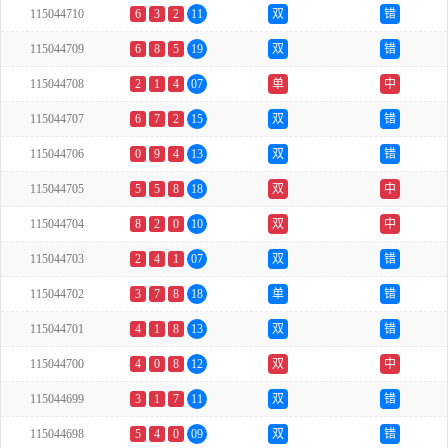
115044710
6
3
2
11
双
错
115044709
6
8
5
19
双
错
115044708
2
1
4
07
单
中
115044707
6
7
2
15
双
错
115044706
0
9
4
13
双
错
115044705
5
5
8
18
双
中
115044704
8
2
0
10
双
中
115044703
2
4
1
07
双
错
115044702
3
7
8
18
单
错
115044701
4
1
8
13
双
错
115044700
4
0
8
12
双
中
115044699
3
1
7
11
双
错
115044698
5
4
0
09
双
错