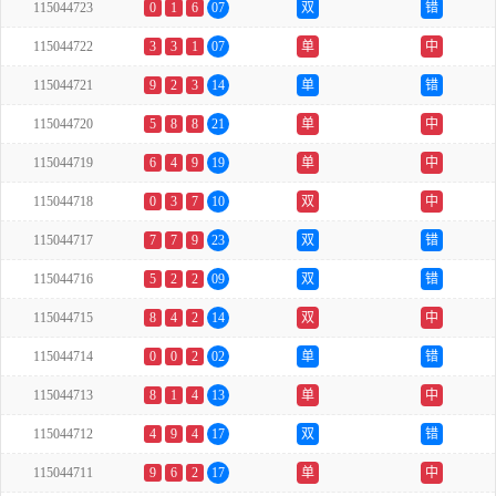
115044723
0
1
6
07
双
错
115044722
3
3
1
07
单
中
115044721
9
2
3
14
单
错
115044720
5
8
8
21
单
中
115044719
6
4
9
19
单
中
115044718
0
3
7
10
双
中
115044717
7
7
9
23
双
错
115044716
5
2
2
09
双
错
115044715
8
4
2
14
双
中
115044714
0
0
2
02
单
错
115044713
8
1
4
13
单
中
115044712
4
9
4
17
双
错
115044711
9
6
2
17
单
中