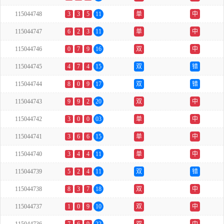
115044748
3
3
5
11
单
中
115044747
6
2
3
11
单
中
115044746
0
7
9
16
双
中
115044745
4
7
4
15
双
错
115044744
8
0
9
17
双
错
115044743
9
9
2
20
双
中
115044742
3
0
0
03
单
中
115044741
3
6
6
15
单
中
115044740
3
4
4
11
单
中
115044739
5
2
4
11
双
错
115044738
8
3
7
18
双
中
115044737
1
0
9
10
双
中