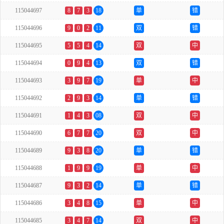
115044697
8
7
3
18
单
错
115044696
9
0
2
11
双
错
115044695
5
5
4
14
双
中
115044694
0
9
4
13
双
错
115044693
3
9
7
19
单
中
115044692
2
9
3
14
单
错
115044691
1
4
3
08
双
中
115044690
6
7
7
20
双
中
115044689
9
3
8
20
单
错
115044688
1
9
9
19
单
中
115044687
9
3
2
14
单
错
115044686
3
4
8
15
单
中
115044685
3
4
7
14
双
中