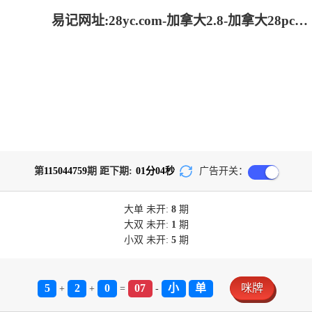
易记网址:28yc.com-加拿大2.8-加拿大28pc|雪球预测结果查询|加拿大预测_极致火热优质的免费预测
第
115044759
期 距下期:
01
分
04
秒
广告开关：
大单
未开:
8
期
大双
未开:
1
期
小双
未开:
5
期
5
2
0
07
小
单
咪牌
+
+
=
-