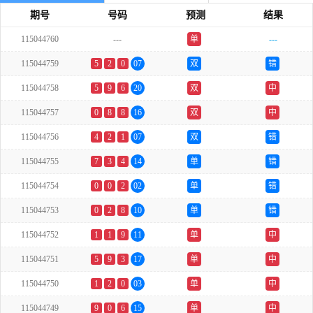
期号
号码
预测
结果
115044760
---
单
---
115044759
5
2
0
07
双
错
115044758
5
9
6
20
双
中
115044757
0
8
8
16
双
中
115044756
4
2
1
07
双
错
115044755
7
3
4
14
单
错
115044754
0
0
2
02
单
错
115044753
0
2
8
10
单
错
115044752
1
1
9
11
单
中
115044751
5
9
3
17
单
中
115044750
1
2
0
03
单
中
115044749
9
0
6
15
单
中