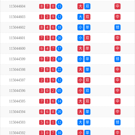
115044604
8
7
0
15
大
双
中
115044603
1
2
9
12
大
双
中
115044602
8
4
6
18
小
单
错
115044601
7
5
8
20
小
双
中
115044600
6
4
7
17
大
单
中
115044599
9
7
2
18
小
单
错
115044598
7
9
6
22
大
单
中
115044597
2
1
9
12
小
双
中
115044596
3
0
2
05
小
双
中
115044595
7
1
6
14
大
双
中
115044594
6
6
8
20
大
单
中
115044593
5
6
1
12
大
单
错
115044592
3
0
7
10
小
单
中