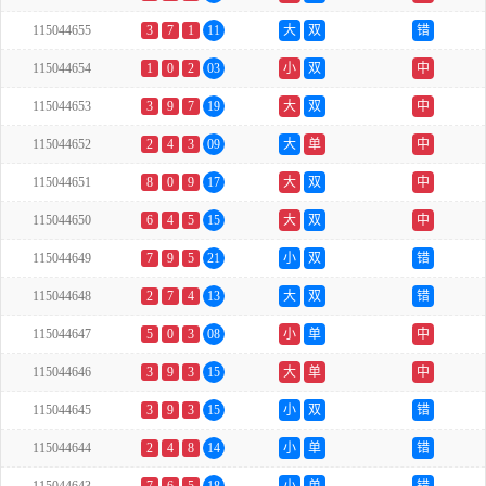
115044655
3
7
1
11
大
双
错
115044654
1
0
2
03
小
双
中
115044653
3
9
7
19
大
双
中
115044652
2
4
3
09
大
单
中
115044651
8
0
9
17
大
双
中
115044650
6
4
5
15
大
双
中
115044649
7
9
5
21
小
双
错
115044648
2
7
4
13
大
双
错
115044647
5
0
3
08
小
单
中
115044646
3
9
3
15
大
单
中
115044645
3
9
3
15
小
双
错
115044644
2
4
8
14
小
单
错