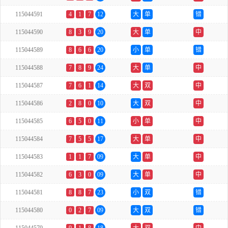
115044591
4
1
7
12
大
单
错
115044590
8
3
9
20
大
单
中
115044589
8
6
6
20
小
单
错
115044588
7
8
9
24
大
单
中
115044587
7
6
1
14
大
双
中
115044586
2
8
0
10
大
双
中
115044585
6
5
0
11
小
单
中
115044584
7
5
5
17
大
单
中
115044583
1
1
7
09
大
单
中
115044582
6
3
0
09
大
单
中
115044581
8
8
7
23
小
双
错
115044580
0
2
7
09
大
双
错