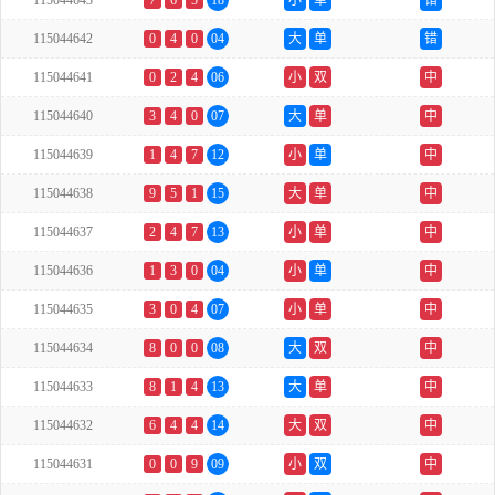
115044643
7
6
5
18
小
单
错
115044642
0
4
0
04
大
单
错
115044641
0
2
4
06
小
双
中
115044640
3
4
0
07
大
单
中
115044639
1
4
7
12
小
单
中
115044638
9
5
1
15
大
单
中
115044637
2
4
7
13
小
单
中
115044636
1
3
0
04
小
单
中
115044635
3
0
4
07
小
单
中
115044634
8
0
0
08
大
双
中
115044633
8
1
4
13
大
单
中
115044632
6
4
4
14
大
双
中
115044631
0
0
9
09
小
双
中