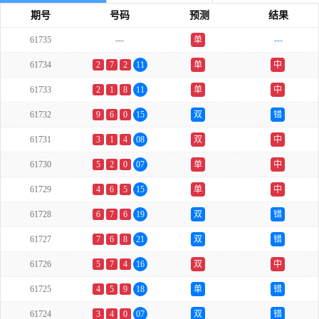
期号
号码
预测
结果
61735
---
单
---
61734
2
7
2
11
单
中
61733
2
1
8
11
单
中
61732
9
6
0
15
双
错
61731
3
1
4
08
双
中
61730
5
2
0
07
单
中
61729
4
6
5
15
单
中
61728
6
7
6
19
双
错
61727
7
6
8
21
双
错
61726
5
7
4
16
双
中
61725
4
5
9
18
单
错
61724
3
4
0
07
双
错