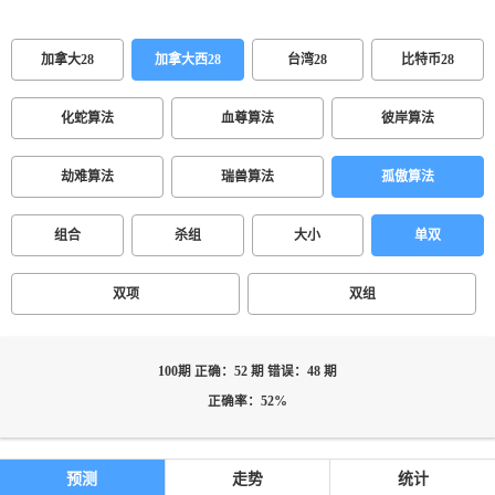
加拿大28
加拿大西28
台湾28
比特币28
化蛇算法
血尊算法
彼岸算法
劫难算法
瑞兽算法
孤傲算法
组合
杀组
大小
单双
双项
双组
100期 正确：52 期 错误：48 期
正确率：52%
预测
走势
统计