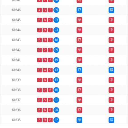
61647
4
2
2
08
双
中
61646
4
3
2
09
双
错
61645
6
8
9
23
单
中
61644
7
9
7
23
单
中
61643
6
9
3
18
双
中
61642
0
2
7
09
单
中
61641
5
9
5
19
单
中
61640
0
4
9
13
双
错
61639
0
8
7
15
单
中
61638
8
2
6
16
双
中
61637
8
5
8
21
单
中
61636
6
8
6
20
双
中
61635
5
9
8
22
单
错