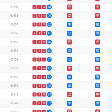
61659
7
7
4
18
双
中
61658
2
0
4
06
双
中
61657
8
9
5
22
单
错
61656
4
4
3
11
双
错
61655
2
5
9
16
双
中
61654
8
2
3
13
双
错
61653
6
0
1
07
双
错
61652
9
2
4
15
单
中
61651
1
8
3
12
单
错
61650
6
0
0
06
单
错
61649
9
9
6
24
双
中
61648
2
0
0
02
单
错