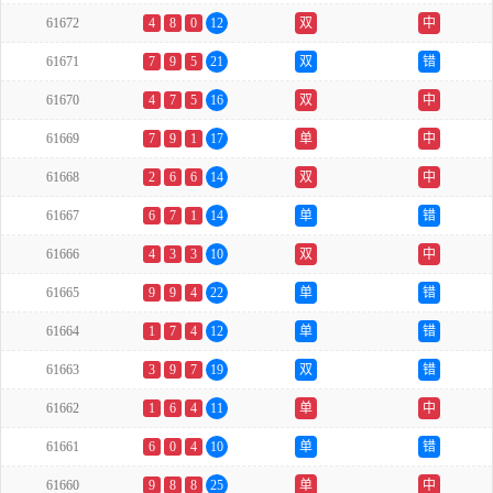
61672
4
8
0
12
双
中
61671
7
9
5
21
双
错
61670
4
7
5
16
双
中
61669
7
9
1
17
单
中
61668
2
6
6
14
双
中
61667
6
7
1
14
单
错
61666
4
3
3
10
双
中
61665
9
9
4
22
单
错
61664
1
7
4
12
单
错
61663
3
9
7
19
双
错
61662
1
6
4
11
单
中
61661
6
0
4
10
单
错
61660
9
8
8
25
单
中