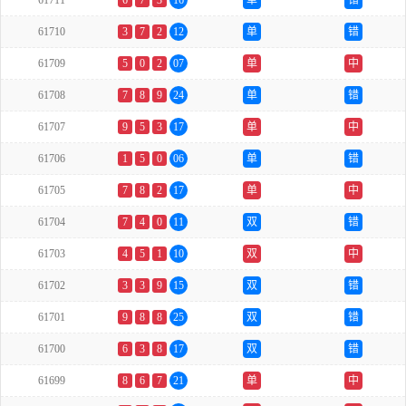
61711
6
7
3
16
单
错
61710
3
7
2
12
单
错
61709
5
0
2
07
单
中
61708
7
8
9
24
单
错
61707
9
5
3
17
单
中
61706
1
5
0
06
单
错
61705
7
8
2
17
单
中
61704
7
4
0
11
双
错
61703
4
5
1
10
双
中
61702
3
3
9
15
双
错
61701
9
8
8
25
双
错
61700
6
3
8
17
双
错
61699
8
6
7
21
单
中