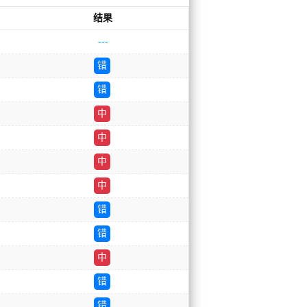
结果
---
错
错
中
中
中
中
错
错
中
错
错