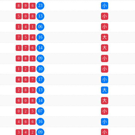
23
小
8
9
6
13
小
5
0
8
06
小
1
4
1
16
大
7
5
4
14
大
1
7
6
09
小
0
8
1
10
小
1
2
7
17
小
4
6
7
13
大
2
8
3
14
大
6
0
8
07
小
0
2
5
16
小
4
6
6
09
小
3
4
2