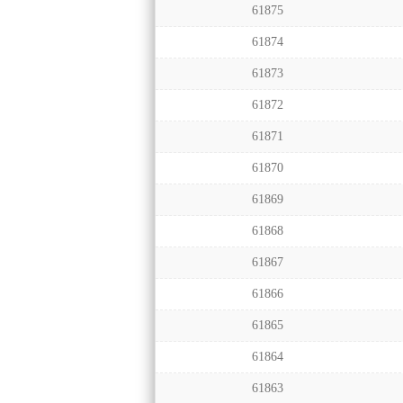
61875
61874
61873
61872
61871
61870
61869
61868
61867
61866
61865
61864
61863