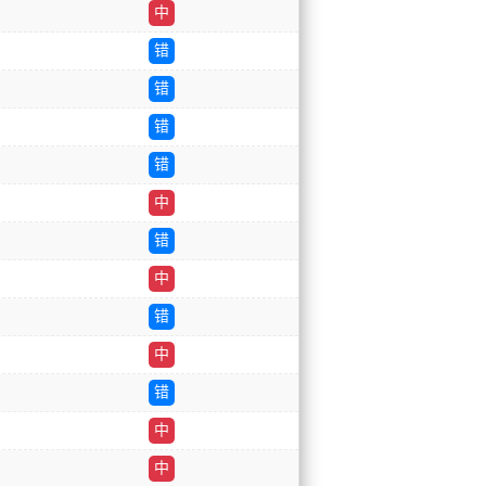
中
错
错
错
错
中
错
中
错
中
错
中
中