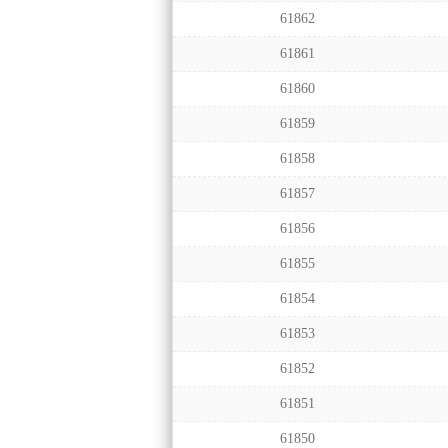
61862
61861
61860
61859
61858
61857
61856
61855
61854
61853
61852
61851
61850