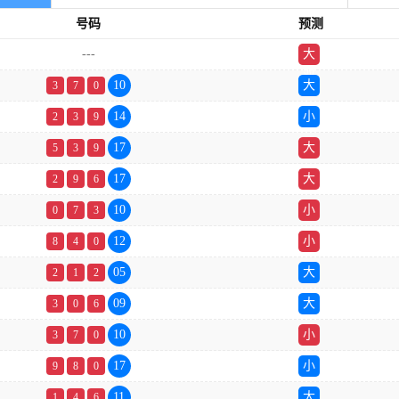
号码
预测
---
大
双
10
大
3
7
0
14
小
2
3
9
17
大
5
3
9
17
大
2
9
6
10
小
0
7
3
12
小
8
4
0
05
大
2
1
2
09
大
3
0
6
10
小
3
7
0
17
小
9
8
0
11
大
1
4
6