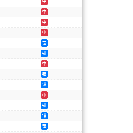
中
中
中
中
错
错
中
错
错
中
错
错
错