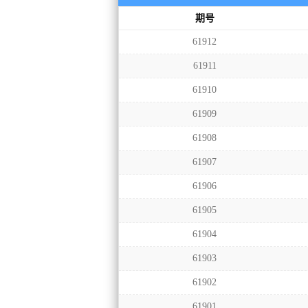
期号
61912
61911
61910
61909
61908
61907
61906
61905
61904
61903
61902
61901