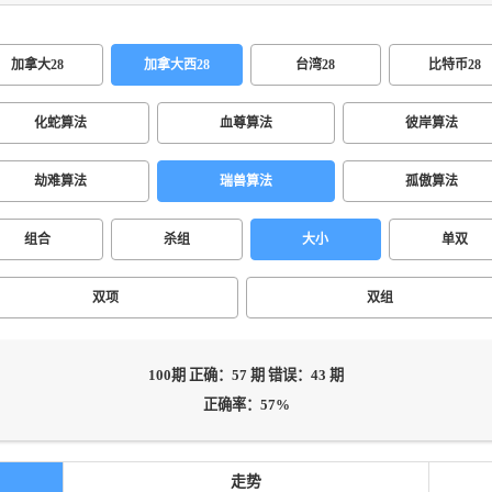
加拿大28
加拿大西28
台湾28
比特币28
化蛇算法
血尊算法
彼岸算法
劫难算法
瑞兽算法
孤傲算法
组合
杀组
大小
单双
双项
双组
100期 正确：57 期 错误：43 期
正确率：57%
走势