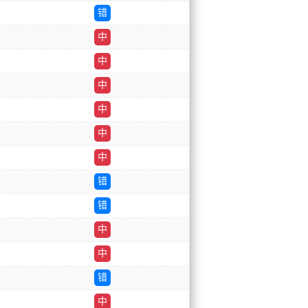
错
中
中
中
中
中
中
错
错
中
中
错
中