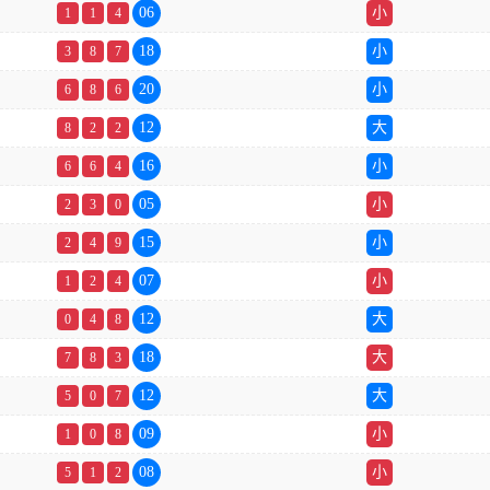
06
小
1
1
4
18
小
3
8
7
20
小
6
8
6
12
大
8
2
2
16
小
6
6
4
05
小
2
3
0
15
小
2
4
9
07
小
1
2
4
12
大
0
4
8
18
大
7
8
3
12
大
5
0
7
09
小
1
0
8
08
小
5
1
2