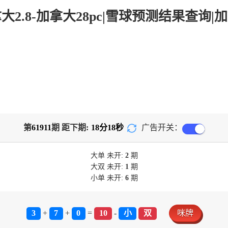
第
61911
期 距下期:
18
分
18
秒
广告开关：
大单
未开:
2
期
大双
未开:
1
期
小单
未开:
6
期
3
+
7
+
0
=
10
-
小
双
咪牌