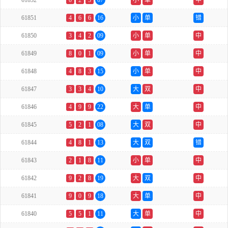
61852
0
2
5
07
小
单
中
61851
4
6
6
16
小
单
错
61850
3
4
2
09
小
单
中
61849
8
0
1
09
小
单
中
61848
4
8
3
15
小
单
中
61847
3
3
4
10
大
双
中
61846
4
9
9
22
大
单
中
61845
5
2
1
08
大
双
中
61844
4
8
1
13
大
双
错
61843
2
1
8
11
小
单
中
61842
9
2
8
19
大
双
中
61841
9
0
9
18
大
单
中
61840
5
5
1
11
大
单
中