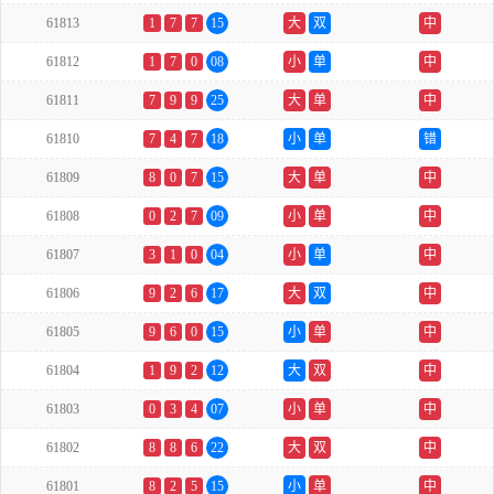
61813
1
7
7
15
大
双
中
61812
1
7
0
08
小
单
中
61811
7
9
9
25
大
单
中
61810
7
4
7
18
小
单
错
61809
8
0
7
15
大
单
中
61808
0
2
7
09
小
单
中
61807
3
1
0
04
小
单
中
61806
9
2
6
17
大
双
中
61805
9
6
0
15
小
单
中
61804
1
9
2
12
大
双
中
61803
0
3
4
07
小
单
中
61802
8
8
6
22
大
双
中
61801
8
2
5
15
小
单
中