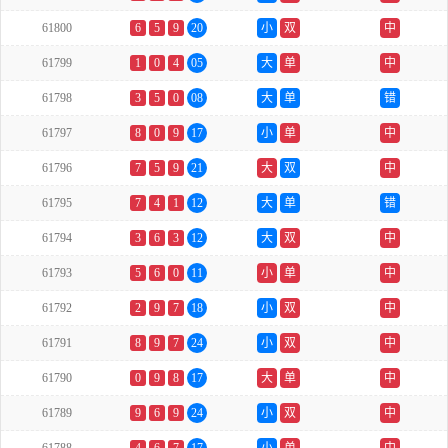
61800
6
5
9
20
小
双
中
61799
1
0
4
05
大
单
中
61798
3
5
0
08
大
单
错
61797
8
0
9
17
小
单
中
61796
7
5
9
21
大
双
中
61795
7
4
1
12
大
单
错
61794
3
6
3
12
大
双
中
61793
5
6
0
11
小
单
中
61792
2
9
7
18
小
双
中
61791
8
9
7
24
小
双
中
61790
0
9
8
17
大
单
中
61789
9
6
9
24
小
双
中