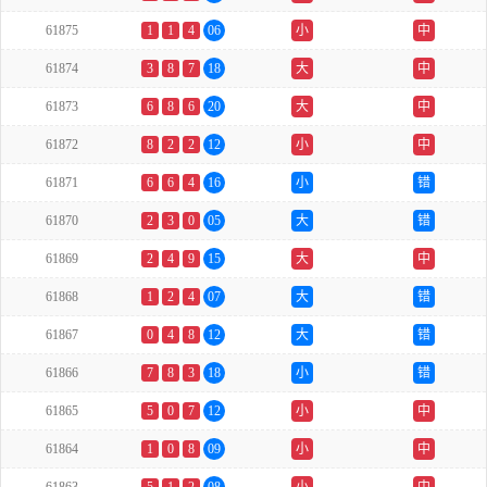
61875
1
1
4
06
小
中
61874
3
8
7
18
大
中
61873
6
8
6
20
大
中
61872
8
2
2
12
小
中
61871
6
6
4
16
小
错
61870
2
3
0
05
大
错
61869
2
4
9
15
大
中
61868
1
2
4
07
大
错
61867
0
4
8
12
大
错
61866
7
8
3
18
小
错
61865
5
0
7
12
小
中
61864
1
0
8
09
小
中