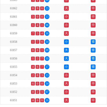
61863
5
1
2
08
小
中
61862
8
9
6
23
大
中
61861
5
0
8
13
小
中
61860
1
4
1
06
小
中
61859
7
5
4
16
大
中
61858
1
7
6
14
小
错
61857
0
8
1
09
大
错
61856
1
2
7
10
大
错
61855
4
6
7
17
小
错
61854
2
8
3
13
小
中
61853
6
0
8
14
大
中
61852
0
2
5
07
小
中
61851
4
6
6
16
大
中