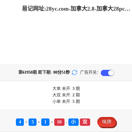
易记网址:28yc.com-加拿大2.8-加拿大28pc|雪球预测结果查询|加拿大预测_极致火热优质的免费预测
第
61950
期 距下期:
00
分
51
秒
广告开关：
大单
未开:
3
期
大双
未开:
2
期
小单
未开:
5
期
4
5
1
10
小
双
咪牌
+
+
=
-