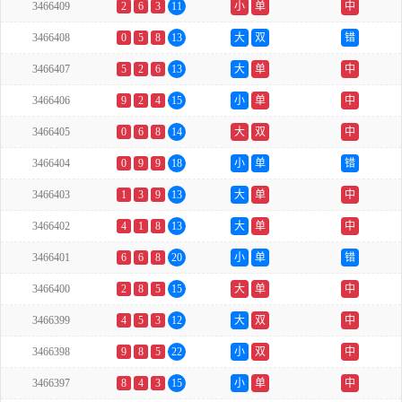
3466409
2
6
3
11
小
单
中
3466408
0
5
8
13
大
双
错
3466407
5
2
6
13
大
单
中
3466406
9
2
4
15
小
单
中
3466405
0
6
8
14
大
双
中
3466404
0
9
9
18
小
单
错
3466403
1
3
9
13
大
单
中
3466402
4
1
8
13
大
单
中
3466401
6
6
8
20
小
单
错
3466400
2
8
5
15
大
单
中
3466399
4
5
3
12
大
双
中
3466398
9
8
5
22
小
双
中
3466397
8
4
3
15
小
单
中