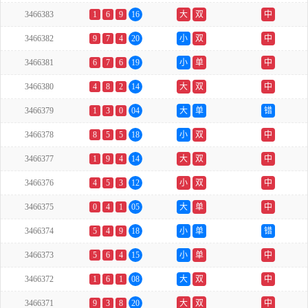
3466383
1
6
9
16
大
双
中
3466382
9
7
4
20
小
双
中
3466381
6
7
6
19
小
单
中
3466380
4
8
2
14
大
双
中
3466379
1
3
0
04
大
单
错
3466378
8
5
5
18
小
双
中
3466377
1
9
4
14
大
双
中
3466376
4
5
3
12
小
双
中
3466375
0
4
1
05
大
单
中
3466374
5
4
9
18
小
单
错
3466373
5
6
4
15
小
单
中
3466372
1
6
1
08
大
双
中
3466371
9
3
8
20
大
双
中