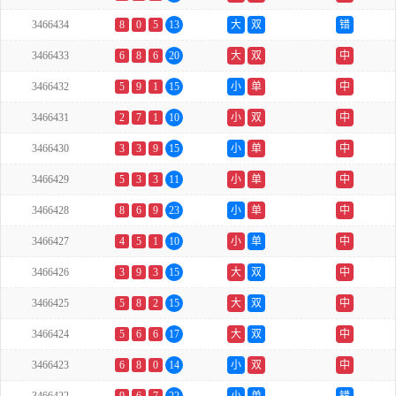
3466434
8
0
5
13
大
双
错
3466433
6
8
6
20
大
双
中
3466432
5
9
1
15
小
单
中
3466431
2
7
1
10
小
双
中
3466430
3
3
9
15
小
单
中
3466429
5
3
3
11
小
单
中
3466428
8
6
9
23
小
单
中
3466427
4
5
1
10
小
单
中
3466426
3
9
3
15
大
双
中
3466425
5
8
2
15
大
双
中
3466424
5
6
6
17
大
双
中
3466423
6
8
0
14
小
双
中