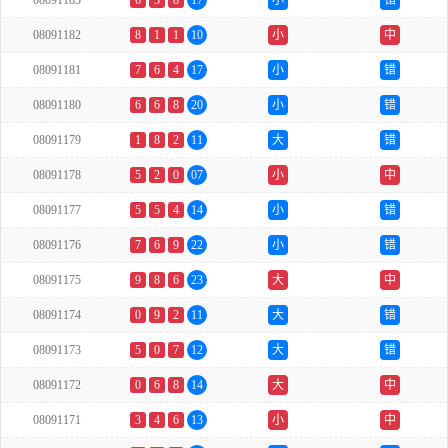
08091183
6
3
8
17
小
错
08091182
8
1
1
10
小
中
08091181
7
6
4
17
小
错
08091180
6
6
8
20
小
错
08091179
1
8
2
11
大
错
08091178
5
2
0
07
小
中
08091177
5
5
4
14
小
错
08091176
7
6
9
22
小
错
08091175
9
8
6
23
大
中
08091174
0
9
2
11
大
错
08091173
5
0
7
12
大
错
08091172
0
6
8
14
大
中
08091171
3
4
6
13
小
中