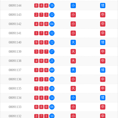
08091144
8
4
4
16
小
错
08091143
2
7
3
12
小
中
08091142
4
0
0
04
小
中
08091141
1
7
4
12
小
中
08091140
9
0
3
12
大
错
08091139
5
5
7
17
大
中
08091138
4
9
8
21
大
中
08091137
3
0
6
09
大
错
08091136
4
2
3
09
小
中
08091135
7
8
3
18
大
中
08091134
9
4
1
14
小
错
08091133
0
8
0
08
小
中
08091132
2
7
1
10
小
中