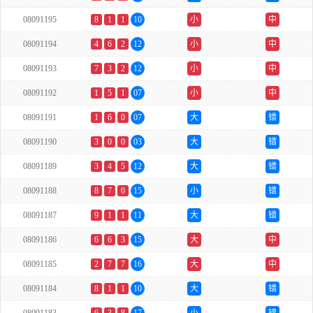
08091195
8
1
1
10
小
中
08091194
4
6
2
12
小
中
08091193
7
3
2
12
小
中
08091192
1
5
1
07
小
中
08091191
1
6
0
07
大
错
08091190
3
0
0
03
大
错
08091189
3
4
5
12
大
错
08091188
8
7
0
15
小
错
08091187
9
1
1
11
大
错
08091186
6
6
3
15
大
中
08091185
2
7
7
16
大
中
08091184
8
1
1
10
大
错