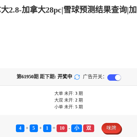
第
61950
期 距下期:
开奖中
广告开关：
大单
未开:
3
期
大双
未开:
2
期
小单
未开:
5
期
4
+
5
+
1
=
10
-
小
双
咪牌