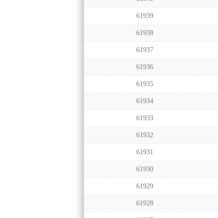
61939
61938
61937
61936
61935
61934
61933
61932
61931
61930
61929
61928