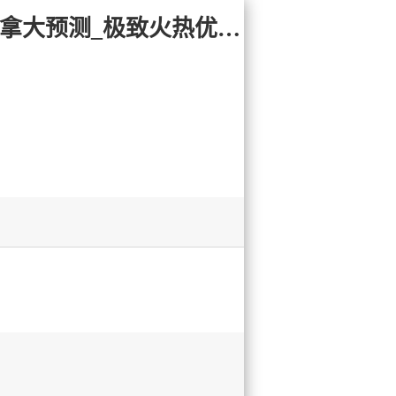
易记网址:28yc.com-加拿大2.8-加拿大28pc|雪球预测结果查询|加拿大预测_极致火热优质的免费预测