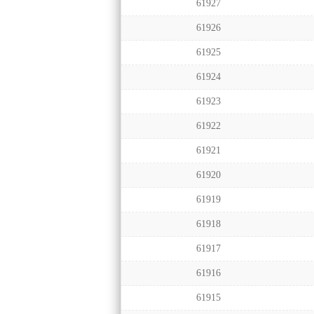
61927
61926
61925
61924
61923
61922
61921
61920
61919
61918
61917
61916
61915