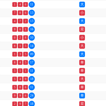
11
大
1
4
6
13
小
7
0
6
13
大
4
7
2
16
双
9
6
1
10
小
0
2
8
14
大
8
1
5
09
大
1
3
5
17
单
8
4
5
11
单
5
5
1
18
大
5
4
9
11
单
5
0
6
24
单
9
9
6
18
双
2
9
7