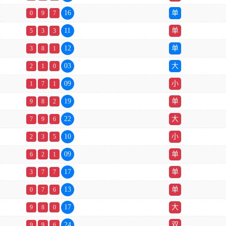
16
单
0
9
7
11
单
5
3
3
12
单
3
8
1
03
大
2
1
0
09
小
1
7
1
19
单
9
8
2
22
大
7
9
6
10
小
2
3
5
09
单
6
2
1
17
单
3
7
7
13
单
0
7
6
17
大
9
8
0
24
双
9
9
6