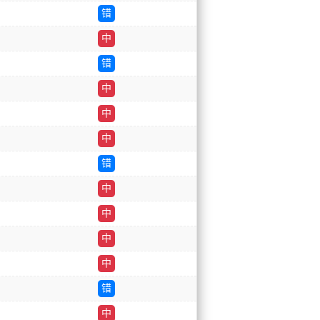
错
中
错
中
中
中
错
中
中
中
中
错
中